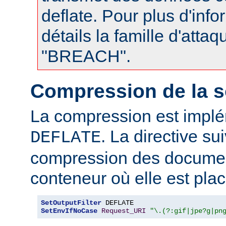
deflate. Pour plus d'info
détails la famille d'atta
"BREACH".
Compression de la s
La compression est impl
. La directive su
DEFLATE
compression des documen
conteneur où elle est plac
SetOutputFilter
SetEnvIfNoCase
Request_URI
"\.(?:gif|jpe?g|pn