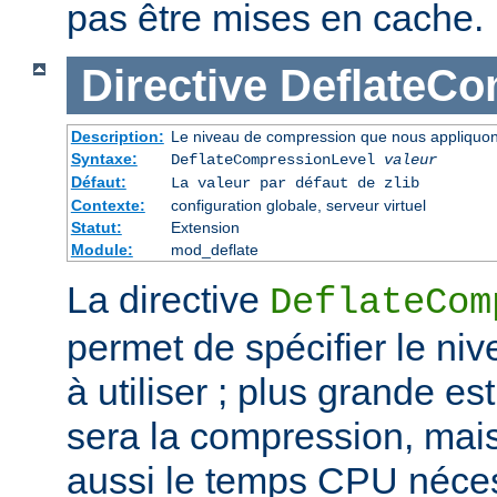
pas être mises en cache.
Directive
DeflateCo
Description:
Le niveau de compression que nous appliquons
Syntaxe:
DeflateCompressionLevel
valeur
Défaut:
La valeur par défaut de zlib
Contexte:
configuration globale, serveur virtuel
Statut:
Extension
Module:
mod_deflate
La directive
DeflateCom
permet de spécifier le n
à utiliser ; plus grande est
sera la compression, mai
aussi le temps CPU néces