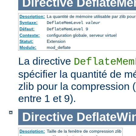
Directive
DeflateMe
Description:
La quantité de mémoire utilisable par zlib pou
Syntaxe:
DeflateMemLevel
valeur
Défaut:
DeflateMemLevel 9
Contexte:
configuration globale, serveur virtuel
Statut:
Extension
Module:
mod_deflate
La directive
DeflateMem
spécifier la quantité de m
zlib pour la compression 
entre 1 et 9).
Directive
DeflateWi
Description:
Taille de la fenêtre de compression zlib