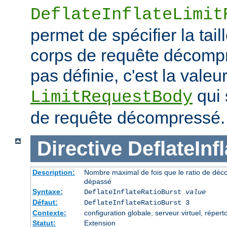
DeflateInflateLimit
permet de spécifier la tai
corps de requête décompre
pas définie, c'est la valeur
qui 
LimitRequestBody
de requête décompressé.
Directive
DeflateInf
Description:
Nombre maximal de fois que le ratio de déc
dépassé
Syntaxe:
DeflateInflateRatioBurst
value
Défaut:
DeflateInflateRatioBurst 3
Contexte:
configuration globale, serveur virtuel, répert
Statut:
Extension