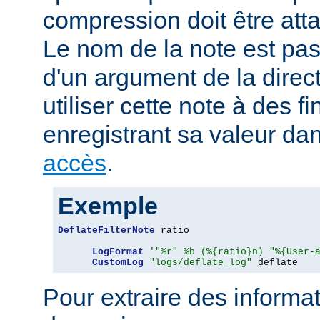
compression doit être att
Le nom de la note est pa
d'un argument de la direc
utiliser cette note à des fi
enregistrant sa valeur da
accès
.
Exemple
DeflateFilterNote
 ratio

LogFormat
'"%r" %b (%{ratio}n) "%{User-
CustomLog
"logs/deflate_log"
 deflate
Pour extraire des informa