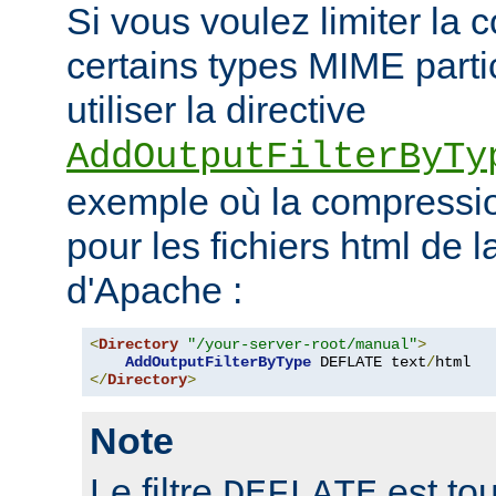
Si vous voulez limiter la
certains types MIME parti
utiliser la directive
AddOutputFilterByTy
exemple où la compressio
pour les fichiers html de 
d'Apache :
<
Directory
"/your-server-root/manual"
>
AddOutputFilterByType
 DEFLATE text
/
</
Directory
>
Note
Le filtre
est tou
DEFLATE