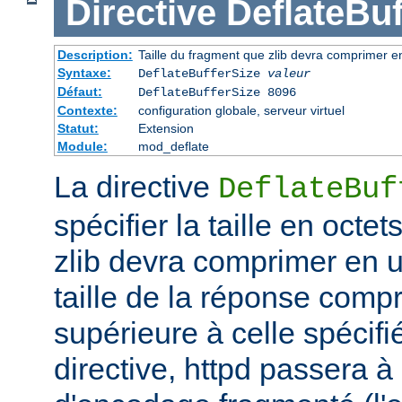
Directive
DeflateBuf
Description:
Taille du fragment que zlib devra comprimer en
Syntaxe:
DeflateBufferSize
valeur
Défaut:
DeflateBufferSize 8096
Contexte:
configuration globale, serveur virtuel
Statut:
Extension
Module:
mod_deflate
La directive
DeflateBuf
spécifier la taille en octe
zlib devra comprimer en un
taille de la réponse comp
supérieure à celle spécifi
directive, httpd passera 