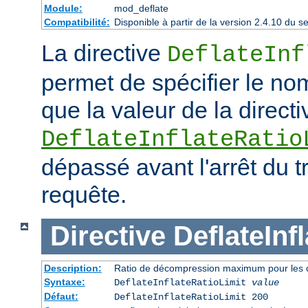
Module:
mod_deflate
Compatibilité:
Disponible à partir de la version 2.4.10 du
La directive
DeflateInf
permet de spécifier le no
que la valeur de la directi
DeflateInflateRatio
dépassé avant l'arrêt du t
requête.
Directive
DeflateInf
Description:
Ratio de décompression maximum pour les 
Syntaxe:
DeflateInflateRatioLimit
value
Défaut:
DeflateInflateRatioLimit 200