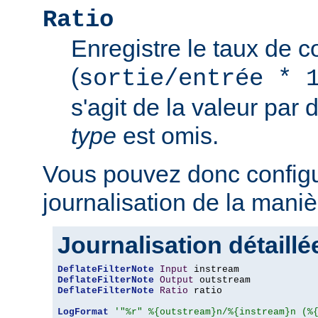
Ratio
Enregistre le taux de 
(
sortie/entrée * 
s'agit de la valeur par 
type
est omis.
Vous pouvez donc configu
journalisation de la maniè
Journalisation détaillé
DeflateFilterNote
Input
DeflateFilterNote
Output
DeflateFilterNote
Ratio
 ratio

LogFormat
'"%r" %{outstream}n/%{instream}n (%