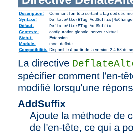
Description:
Comment l'en-tête sortant ETag doit être mo
Syntaxe:
DeflateAlterETag AddSuffix|NoChange
Défaut:
DeflateAlterETag AddSuffix
Contexte:
configuration globale, serveur virtuel
Statut:
Extension
Module:
mod_deflate
Compatibilité:
Disponible à partir de la version 2.4.58 du
La directive
DeflateAlt
spécifier comment l'en-têt
modifié lorsqu'une répon
AddSuffix
Ajoute la méthode de c
de l'en-tête, ce qui a po