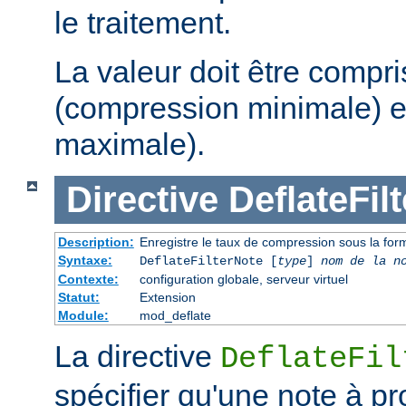
le traitement.
La valeur doit être compri
(compression minimale) e
maximale).
Directive
DeflateFil
Description:
Enregistre le taux de compression sous la form
Syntaxe:
DeflateFilterNote [
type
]
nom de la n
Contexte:
configuration globale, serveur virtuel
Statut:
Extension
Module:
mod_deflate
La directive
DeflateFil
spécifier qu'une note à p