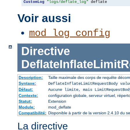
CustomLog
"logs/deflate_log"
 deflate
Voir aussi
mod_log_config
Directive
DeflateInflateLimi
Description:
Taille maximale des corps de requête déco
Syntaxe:
DeflateInflateLimitRequestBody
valu
Défaut:
Aucune limite, mais LimitRequestBod
Contexte:
configuration globale, serveur virtuel, répert
Statut:
Extension
Module:
mod_deflate
Compatibilité:
Disponible à partir de la version 2.4.10 du
La directive