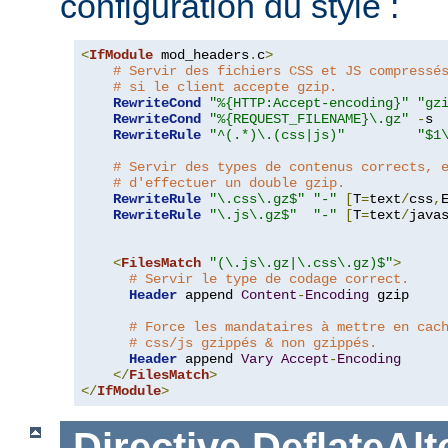
configuration du style :
<
IfModule
 mod_headers
.
c
>
# Servir des fichiers CSS et JS compressé
# si le client accepte gzip.
RewriteCond
"%{HTTP:Accept-encoding}"
"gz
RewriteCond
"%{REQUEST_FILENAME}\.gz"
-
s

RewriteRule
"^(.*)\.(css|js)"
"$1
# Servir des types de contenus corrects, 
# d'effectuer un double gzip.
RewriteRule
"\.css\.gz$"
"-"
[
T
=
text
/
css
,
RewriteRule
"\.js\.gz$"
"-"
[
T
=
text
/
java
<
FilesMatch
"(\.js\.gz|\.css\.gz)$"
>
# Servir le type de codage correct.
Header
 append 
Content
-
Encoding
 gzip

# Force les mandataires à mettre en cac
# css/js gzippés & non gzippés.
Header
 append 
Vary
Accept
-
Encoding
</
FilesMatch
>
</
IfModule
>
Directive
DeflateAl