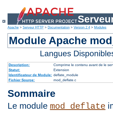
Serveu
Apache
>
Serveur HTTP
>
Documentation
>
Version 2.4
>
Modules
Module Apache mod_
Langues Disponible
Description:
Comprime le contenu avant de le servi
Statut:
Extension
Identificateur de Module:
deflate_module
Fichier Source:
mod_deflate.c
Sommaire
Le module
im
mod_deflate