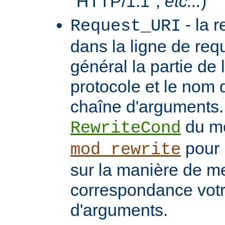
"HTTP/1.1",
etc...
)
- la 
Request_URI
dans la ligne de req
général la partie de 
protocole et le nom 
chaîne d'arguments. 
du m
RewriteCond
pour 
mod_rewrite
sur la manière de me
correspondance vot
d'arguments.