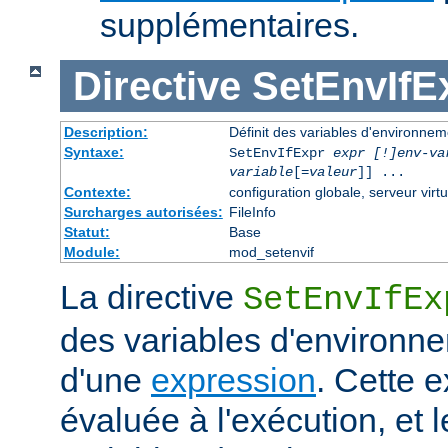
supplémentaires.
Directive
SetEnvIfE
Description:
Définit des variables d'environne
Syntaxe:
SetEnvIfExpr
expr [!]env-va
variable
[=
valeur
]] ...
Contexte:
configuration globale, serveur virtu
Surcharges autorisées:
FileInfo
Statut:
Base
Module:
mod_setenvif
La directive
SetEnvIfEx
des variables d'environne
d'une
expression
. Cette 
évaluée à l'exécution, et l