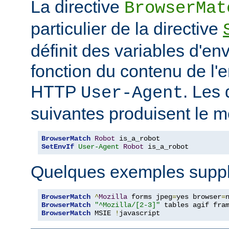
La directive
BrowserMat
particulier de la directive
définit des variables d'e
fonction du contenu de l'
HTTP
. Les 
User-Agent
suivantes produisent le m
BrowserMatch
Robot
SetEnvIf
User-Agent
Robot
 is_a_robot
Quelques exemples suppl
BrowserMatch
^
Mozilla
 forms jpeg
=
yes browser
=
BrowserMatch
"^Mozilla/[2-3]"
BrowserMatch
 MSIE 
!
javascript