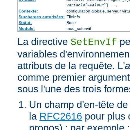
variable
[=
valeur
]] ...
Contexte:
configuration globale, serveur virtu
Surcharges autorisées:
FileInfo
Statut:
Base
Module:
mod_setenvif
La directive
pe
SetEnvIf
variables d'environnement
attributs de la requête. L'
a
comme premier argument 
sous l'une des trois forme
Un champ d'en-tête de
la
RFC2616
pour plus d
propos) ; par exemple 