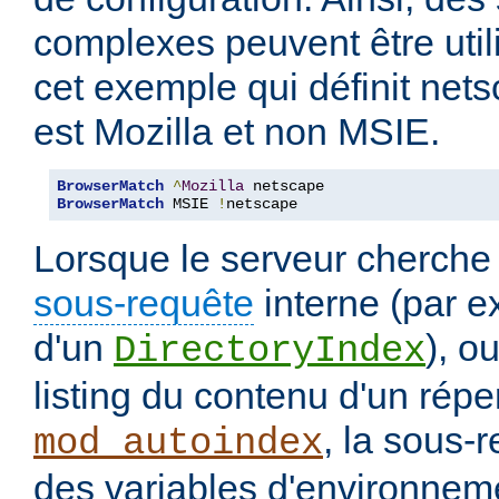
complexes peuvent être uti
cet exemple qui définit nets
est Mozilla et non MSIE.
BrowserMatch
^
Mozilla
BrowserMatch
 MSIE 
!
netscape
Lorsque le serveur cherche
sous-requête
interne (par e
d'un
), o
DirectoryIndex
listing du contenu d'un répe
, la sous-
mod_autoindex
des variables d'environneme