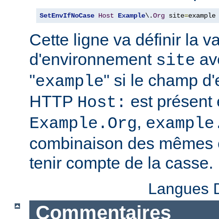
SetEnvIfNoCase
Host
Example
\.
Org
 site
=
example
Cette ligne va définir la v
d'environnement
ave
site
"
" si le champ d
example
HTTP
est présent 
Host:
,
Example.Org
example
combinaison des mêmes c
tenir compte de la casse.
Langues D
Commentaires