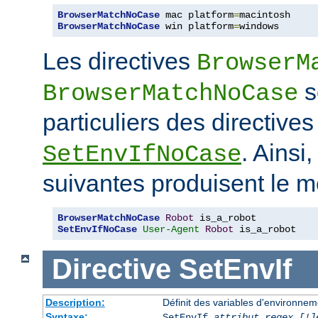
BrowserMatchNoCase
 mac platform
=
BrowserMatchNoCase
 win platform
=
windows
Les directives
BrowserM
s
BrowserMatchNoCase
particuliers des directive
. Ainsi
SetEnvIfNoCase
suivantes produisent le m
BrowserMatchNoCase
Robot
SetEnvIfNoCase
User-Agent
Robot
 is_a_robot
Directive
SetEnvIf
Description:
Définit des variables d'environneme
Syntaxe:
SetEnvIf
attribut regex [!]