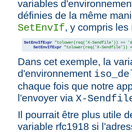
variables d'environneme
définies de la même maniè
, y compris les
SetEnvIf
SetEnvIfExpr
"tolower(req('X-Sendfile')) == '
SetEnvIfExpr
"tolower(req('X-Sendfile')) 
Dans cet exemple, la vari
d'environnement
iso_de
chaque fois que notre app
l'envoyer via
X-Sendfil
Il pourrait être plus utile 
variable rfc1918 si l'adres