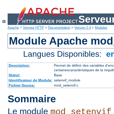
Serveu
Apache
>
Serveur HTTP
>
Documentation
>
Version 2.4
>
Modules
Module Apache mod_
Langues Disponibles:
e
Description:
Permet de définir des variables d'en
certainescaractéristiques de la requê
Statut:
Base
Identificateur de Module:
setenvif_module
Fichier Source:
mod_setenvif.c
Sommaire
Le module
mod_setenvif