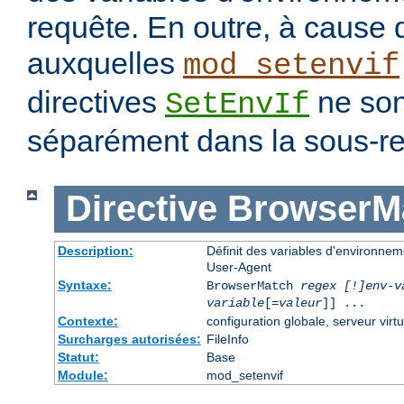
requête. En outre, à cause 
auxquelles
mod_setenvif
directives
ne son
SetEnvIf
séparément dans la sous-re
Directive
BrowserM
Description:
Définit des variables d'environne
User-Agent
Syntaxe:
BrowserMatch
regex [!]env-v
variable
[=
valeur
]] ...
Contexte:
configuration globale, serveur virtu
Surcharges autorisées:
FileInfo
Statut:
Base
Module:
mod_setenvif