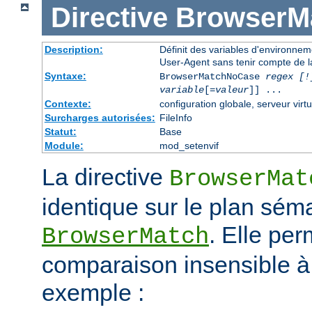
Directive
BrowserM
Description:
Définit des variables d'environne
User-Agent sans tenir compte de l
Syntaxe:
BrowserMatchNoCase
regex [!
variable
[=
valeur
]] ...
Contexte:
configuration globale, serveur virtu
Surcharges autorisées:
FileInfo
Statut:
Base
Module:
mod_setenvif
La directive
BrowserMat
identique sur le plan séma
. Elle pe
BrowserMatch
comparaison insensible à
exemple :