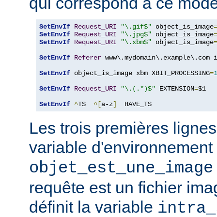
qui correspond à ce modè
SetEnvIf
Request_URI
"\.gif$"
 object_is_image
SetEnvIf
Request_URI
"\.jpg$"
 object_is_image
SetEnvIf
Request_URI
"\.xbm$"
 object_is_image
SetEnvIf
Referer
 www\.mydomain\.example\.com i
SetEnvIf
 object_is_image xbm XBIT_PROCESSING
=
SetEnvIf
Request_URI
"\.(.*)$"
 EXTENSION
=
$1

SetEnvIf
^
TS  
^[
a-z
]
  HAVE_TS
Les trois premières lignes
variable d'environnement
objet_est_une_image
requête est un fichier ima
définit la variable
intra_