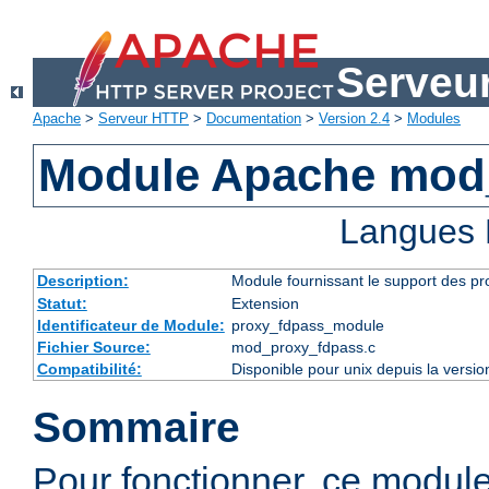
Serveu
Apache
>
Serveur HTTP
>
Documentation
>
Version 2.4
>
Modules
Module Apache mod
Langues 
Description:
Module fournissant le support des p
Statut:
Extension
Identificateur de Module:
proxy_fdpass_module
Fichier Source:
mod_proxy_fdpass.c
Compatibilité:
Disponible pour unix depuis la versi
Sommaire
Pour fonctionner, ce modul