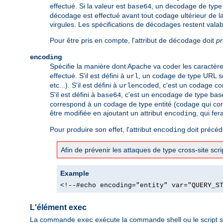
effectué. Si la valeur est
, un decodage de type 
base64
décodage est effectué avant tout codage ultérieur de la
virgules. Les spécifications de décodages restent valab
Pour être pris en compte, l'attribut de
doit
p
décodage
encoding
Spécifie la manière dont Apache va coder les caractères 
effectué. S'il est défini à
, un codage de type URL se
url
etc...). S'il est défini à
, c'est un codage co
urlencoded
S'il est défini à
, c'est un encodage de type bas
base64
correspond à un codage de type entité (codage qui con
être modifiée en ajoutant un attribut
, qui fer
encoding
Pour produire son effet, l'attribut
doit précéde
encoding
Afin de prévenir les attaques de type cross-site sc
Example
<!--#echo encoding="entity" var="QUERY_S
L'élément exec
La commande
exécute la commande shell ou le script s
exec