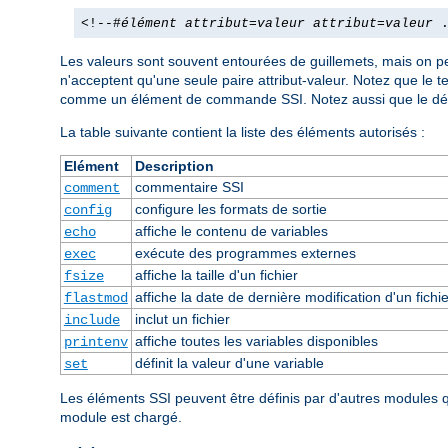
<!--#
élément
attribut
=
valeur
attribut
=
valeur
.
Les valeurs sont souvent entourées de guillemets, mais on pe
n'acceptent qu'une seule paire attribut-valeur. Notez que le 
comme un élément de commande SSI. Notez aussi que le dél
La table suivante contient la liste des éléments autorisés :
Elément
Description
commentaire SSI
comment
configure les formats de sortie
config
affiche le contenu de variables
echo
exécute des programmes externes
exec
affiche la taille d'un fichier
fsize
affiche la date de dernière modification d'un fichie
flastmod
inclut un fichier
include
affiche toutes les variables disponibles
printenv
définit la valeur d'une variable
set
Les éléments SSI peuvent être définis par d'autres modules
module est chargé.