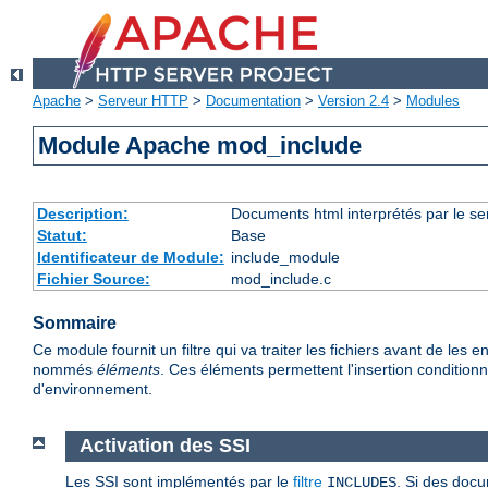
Apache
>
Serveur HTTP
>
Documentation
>
Version 2.4
>
Modules
Module Apache mod_include
Description:
Documents html interprétés par le se
Statut:
Base
Identificateur de Module:
include_module
Fichier Source:
mod_include.c
Sommaire
Ce module fournit un filtre qui va traiter les fichiers avant de l
nommés
éléments
. Ces éléments permettent l'insertion conditionne
d'environnement.
Activation des SSI
Les SSI sont implémentés par le
filtre
. Si des docu
INCLUDES