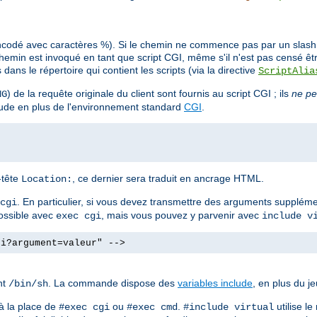
ncodé avec caractères %). Si le chemin ne commence pas par un slash (/
min est invoqué en tant que script CGI, même s'il n'est pas censé êt
ans le répertoire qui contient les scripts (via la directive
ScriptAlia
) de la requête originale du client sont fournis au script CGI ; ils
ne pe
NG
clude en plus de l'environnement standard
CGI
.
n-tête
, ce dernier sera traduit en ancrage HTML.
Location:
. En particulier, si vous devez transmettre des arguments supplé
cgi
possible avec
, mais vous pouvez y parvenir avec
exec cgi
include v
gi?argument=valeur" -->
nt
. La commande dispose des
variables include
, en plus du j
/bin/sh
à la place de
ou
.
utilise l
#exec cgi
#exec cmd
#include virtual