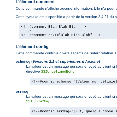
L'élément comment
Cette commande n'affiche aucune information. Elle n'a pour b
Cette syntaxe est disponible à partir de la version 2.4.21 d
<!--#comment Blah Blah Blah -->
or
<!--#comment text="Blah Blah Blah" -->
L'élément config
Cette commande contrôle divers aspects de l'interprétation. Le
(
Versions 2.1 et supérieures d'Apache
)
echomsg
La valeur est un message qui sera envoyé au client si 
directive
.
SSIUndefinedEcho
<!--#config echomsg="[Valeur non définie
errmsg
La valeur est un message qui sera envoyé au client si un
.
SSIErrorMsg
<!--#config errmsg="[Zut, quelque chose 