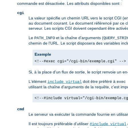
commande est désactivée. Les attributs disponibles sont :
cgi
La valeur spécifie un chemin URL vers le script CGI (e
au document courant. Le document référencé par ce che
serveur. Les scripts CGI doivent cependant être activés d
Le
et la chaîne d'arguments (
PATH_INFO
QUERY_STRI
chemin de l'URL. Le script disposera des variables in
Exemple
<!--#exec cgi="/cgi-bin/exemple.cgi" -->
Si, à la place d'un flux de sortie, le script renvoie un e
L'élément
doit être préféré à
include virtual
exec 
utilisant la chaîne d'arguments de la requête, c'est im
<!--#include virtual="/cgi-bin/exemple.c
cmd
Le serveur va exécuter la commande fournie en utilisa
Il est toujours préférable d'utiliser
#include virtual