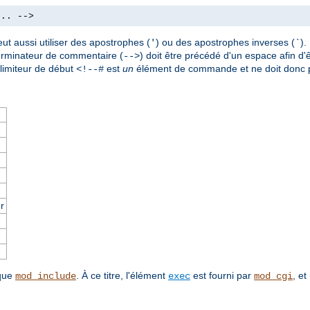
.. -->
ut aussi utiliser des apostrophes (
) ou des apostrophes inverses (
)
'
`
terminateur de commentaire (
) doit être précédé d'un espace afin d'ê
-->
imiteur de début
est
un
élément de commande et ne doit donc p
<!--#
r
 que
. À ce titre, l'élément
est fourni par
, et
mod_include
exec
mod_cgi