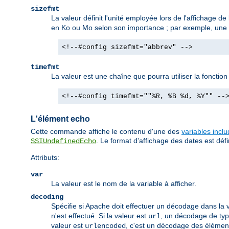
sizefmt
La valeur définit l'unité employée lors de l'affichage de 
en Ko ou Mo selon son importance ; par exemple, une ta
<!--#config sizefmt="abbrev" -->
timefmt
La valeur est une chaîne que pourra utiliser la fonctio
<!--#config timefmt=""%R, %B %d, %Y"" --
L'élément echo
Cette commande affiche le contenu d'une des
variables incl
. Le format d'affichage des dates est défin
SSIUndefinedEcho
Attributs:
var
La valeur est le nom de la variable à afficher.
decoding
Spécifie si Apache doit effectuer un décodage dans la v
n'est effectué. Si la valeur est
, un décodage de type
url
valeur est
, c'est un décodage des élémen
urlencoded