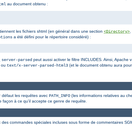
au document obtenu :
tml
ontiennent les fichiers shtml (en général dans une section
,
<Directory>
a été défini pour le répertoire considéré) :
tions
e
peut aussi activer le filtre INCLUDES. Ainsi, Apache v
server-parsed
ou
(et le document obtenu aura pou
text/x-server-parsed-html3
ar défaut les requêtes avec
(les informations relatives au ch
PATH_INFO
 façon à ce qu'il accepte ce genre de requête.
c des commandes spéciales incluses sous forme de commentaires SG