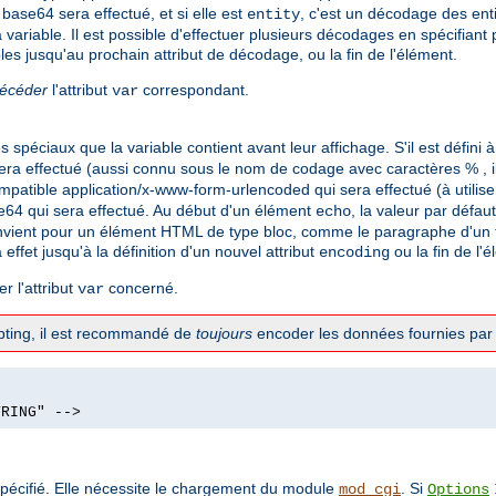
base64 sera effectué, et si elle est
, c'est un décodage des ent
entity
 variable. Il est possible d'effectuer plusieurs décodages en spécifiant
les jusqu'au prochain attribut de décodage, ou la fin de l'élément.
récéder
l'attribut
correspondant.
var
spéciaux que la variable contient avant leur affichage. S'il est défini 
ra effectué (aussi connu sous le nom de codage avec caractères % , il
mpatible application/x-www-form-urlencoded qui sera effectué (à utilis
e64 qui sera effectué. Au début d'un élément
, la valeur par défau
echo
vient pour un élément HTML de type bloc, comme le paragraphe d'un te
a effet jusqu'à la définition d'un nouvel attribut
ou la fin de l'
encoding
r l'attribut
concerné.
var
ripting, il est recommandé de
toujours
encoder les données fournies par l
TRING" -->
pécifié. Elle nécessite le chargement du module
. Si
mod_cgi
Options