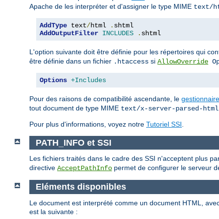
Apache de les interpréter et d'assigner le type MIME
text/h
AddType
 text
/
html 
.
AddOutputFilter
INCLUDES
.
shtml
L'option suivante doit être définie pour les répertoires qui c
être définie dans un fichier
si
.htaccess
AllowOverride
Op
Options
+Includes
Pour des raisons de compatibilité ascendante, le
gestionnair
tout document de type MIME
text/x-server-parsed-html
Pour plus d'informations, voyez notre
Tutoriel SSI
.
PATH_INFO et SSI
Les fichiers traités dans le cadre des SSI n'acceptent plus p
directive
permet de configurer le serveur de
AcceptPathInfo
Eléments disponibles
Le document est interprété comme un document HTML, ave
est la suivante :