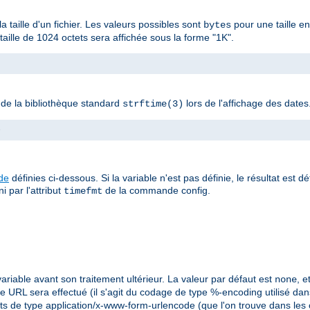
la taille d'un fichier. Les valeurs possibles sont
pour une taille e
bytes
ille de 1024 octets sera affichée sous la forme "1K".
n de la bibliothèque standard
lors de l'affichage des dates
strftime(3)
>
ude
définies ci-dessous. Si la variable n'est pas définie, le résultat est d
i par l'attribut
de la commande config.
timefmt
ariable avant son traitement ultérieur. La valeur par défaut est
, 
none
 URL sera effectué (il s'agit du codage de type %-encoding utilisé dans 
ts de type application/x-www-form-urlencode (que l'on trouve dans les