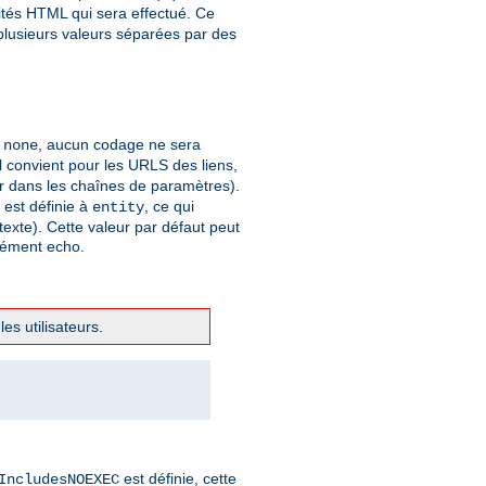
ités HTML qui sera effectué. Ce
 plusieurs valeurs séparées par des
à
, aucun codage ne sera
none
 convient pour les URLS des liens,
er dans les chaînes de paramètres).
t est définie à
, ce qui
entity
xte). Cette valeur par défaut peut
élément echo.
es utilisateurs.
est définie, cette
IncludesNOEXEC