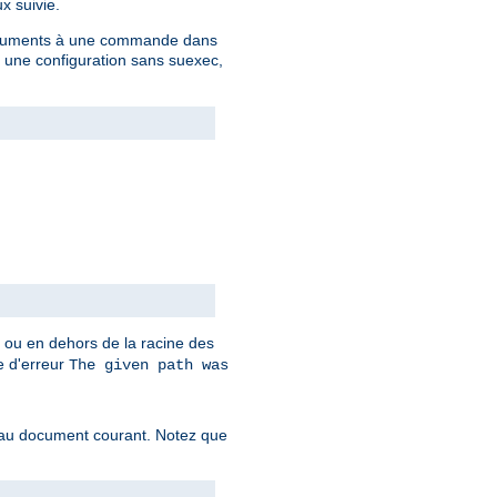
x suivie.
 arguments à une commande dans
c une configuration sans suexec,
t ou en dehors de la racine des
ge d'erreur
The given path was
f au document courant. Notez que