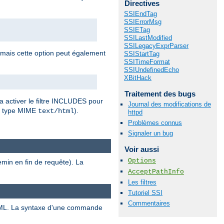
Directives
SSIEndTag
SSIErrorMsg
SSIETag
SSILastModified
SSILegacyExprParser
 mais cette option peut également
SSIStartTag
SSITimeFormat
SSIUndefinedEcho
XBitHack
Traitement des bugs
a activer le filtre INCLUDES pour
Journal des modifications de
r type MIME
).
text/html
httpd
Problèmes connus
Signaler un bug
Voir aussi
Options
emin en fin de requête). La
AcceptPathInfo
Les filtres
Tutoriel SSI
Commentaires
ML. La syntaxe d'une commande