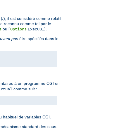
), il est considéré comme relatif
re reconnu comme tel par le
ou l'
).
s
Options
ExecCGI
uvent pas
être spécifiés dans le
mentaires à un programme CGI en
comme suit :
irtual
eu habituel de variables CGI.
e mécanisme standard des sous-