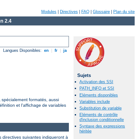
Modules
|
Directives
|
FAQ
|
Glossaire
|
Plan du site
n 2.4
Langues Disponibles:
en
|
fr
|
ja
Sujets
Activation des SSI
PATH_INFO et SSI
Eléments disponibles
ML spécialement formatés, aussi
Variables include
finition et l'affichage de variables
Substitution de variable
Eléments de contrôle
d'inclusion conditionnelle
Syntaxe des expressions
héritée
 directives suivantes indiqueront à