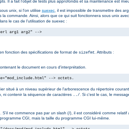
ts. Il a fait l'objet de tests plus approfondis et sa maintenance est mieu
us unix, si l'on utilise
suexec
, il est impossible de transmettre des
s la commande. Ainsi, alors que ce qui suit fonctionnera sous unix ave
ans le cas de l'utilisation de suexec :
perl arg1 arg2" -->
 en fonction des spécifications de format de
. Attributs :
sizefmt
e contenant le document en cours d'interprétation.
le="mod_include.html" --> octets.
hier situé à un niveau supérieur de l'arborescence du répertoire couran
, ni contenir la séquence de caractères
. Si c'est le cas, le messa
../
 S'il ne commence pas par un slash (/), il est considéré comme relati
'un programme CGI, mais la taille du programme CGI lui-même.