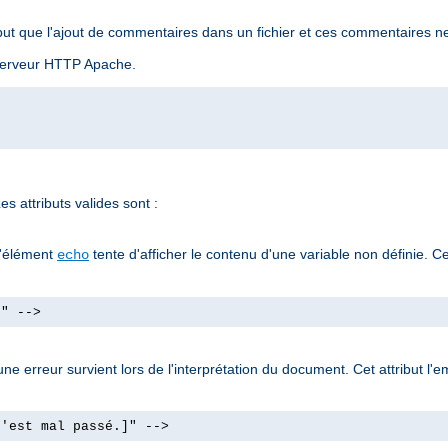
ut que l'ajout de commentaires dans un fichier et ces commentaires ne
u serveur HTTP Apache.
s attributs valides sont :
l'élément
tente d'afficher le contenu d'une variable non définie. Ce
echo
]" -->
e erreur survient lors de l'interprétation du document. Cet attribut l'e
s'est mal passé.]" -->