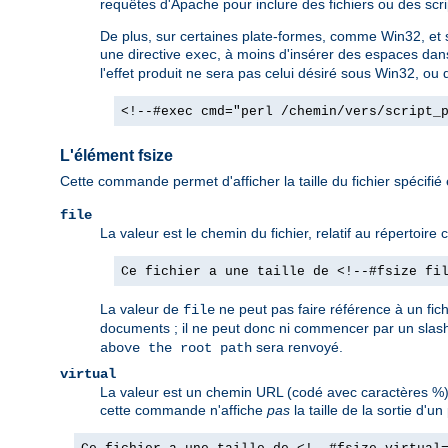
requêtes d'Apache pour inclure des fichiers ou des scrip
De plus, sur certaines plate-formes, comme Win32, et so
une directive
, à moins d'insérer des espaces dan
exec
l'effet produit ne sera pas celui désiré sous Win32, ou d
<!--#exec cmd="perl /chemin/vers/script_
L'élément fsize
Cette commande permet d'afficher la taille du fichier spécifié
file
La valeur est le chemin du fichier, relatif au répertoir
Ce fichier a une taille de <!--#fsize fi
La valeur de
ne peut pas faire référence à un fic
file
documents ; il ne peut donc ni commencer par un slash
sera renvoyé.
above the root path
virtual
La valeur est un chemin URL (codé avec caractères %).
cette commande n'affiche
pas
la taille de la sortie d