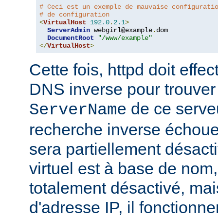
# Ceci est un exemple de mauvaise configurati
# de configuration
<
VirtualHost
192.0
.
2.1
>
ServerAdmin
 webgirl@example
.
dom

DocumentRoot
"/www/example"
</
VirtualHost
>
Cette fois, httpd doit eff
DNS inverse pour trouver
de ce serveur
ServerName
recherche inverse échoue,
sera partiellement désacti
virtuel est à base de nom, 
totalement désactivé, mais
d'adresse IP, il fonctionn