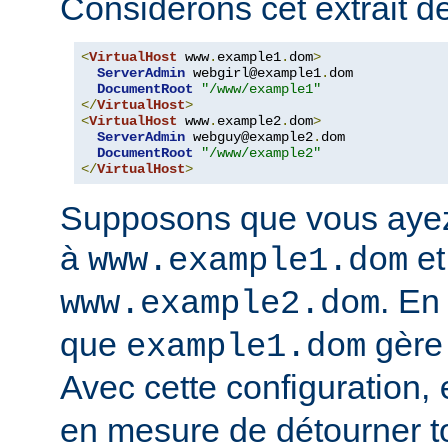
Considérons cet extrait de
<
VirtualHost
 www
.
example1
.
dom
>
ServerAdmin
 webgirl@example1
.
dom

DocumentRoot
"/www/example1"
</
VirtualHost
>
<
VirtualHost
 www
.
example2
.
dom
>
ServerAdmin
 webguy@example2
.
dom

DocumentRoot
"/www/example2"
</
VirtualHost
>
Supposons que vous ayez
à
et
www.example1.dom
. En
www.example2.dom
que
gère
example1.dom
Avec cette configuration,
en mesure de détourner tou