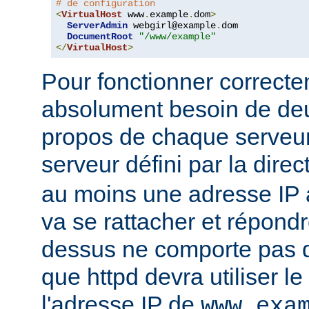
# de configuration
<
VirtualHost
 www
.
example
.
dom
>
ServerAdmin
 webgirl@example
.
dom

DocumentRoot
"/www/example"
</
VirtualHost
>
Pour fonctionner correcte
absolument besoin de deu
propos de chaque serveur 
serveur défini par la direc
au moins une adresse IP à
va se rattacher et répondr
dessus ne comporte pas d'
que httpd devra utiliser l
l'adresse IP de
www.exa