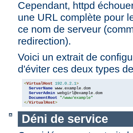
Cependant, httpd échouera
une URL complète pour le 
ce nom de serveur (comm
redirection).
Voici un extrait de config
d'éviter ces deux types d
<
VirtualHost
192.0
.
2.1
>
ServerName
 www
.
example
.
dom

ServerAdmin
 webgirl@example
.
dom

DocumentRoot
"/www/example"
</
VirtualHost
>
Déni de service